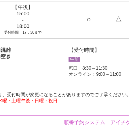
診察をしますので受付に症状をお伝えください。
【午後】
15:00
■
202３年1月19日
○
△
-
予防接種・4カ月検診・健診・内視鏡検査・超音波検査のネ
18:00
主治医ドットコム(
こちらのクリック
)
よりご予約ください。
受付時間 17：30まで
http://www.shujii.com/0487545331/i/
■
202３年1月18日
オンライン資格確認システムについて
的混雑
【受付時間】
当院に導入されました。
的空き
午前
■
2021年4月1日
窓口：8:30～11:30
予防接種・健診・内視鏡検査・超音波検査のネット予約につ
オンライン：9:00～11:00
ネット予約が可能になりました。
24時間いつでもご予約可能で初めての方でもご利用できます
予約サイトにアクセス(主治医ドットコム
こちら
をクリック
予約方法の詳しい説明は
こちら
をクリックしてください。
り、受付時間が変更になることが
ありますのでご了承ください
水曜・土曜午後・日曜・祝日
■
2021年1月24日
新型コロナウイルスPCR検査(自費)について
感染症状がなく感染確認希望の方のために
自費検査を開始しました。
順番予約システム アイチ
料金 PCR検査 23.000円(税込み)