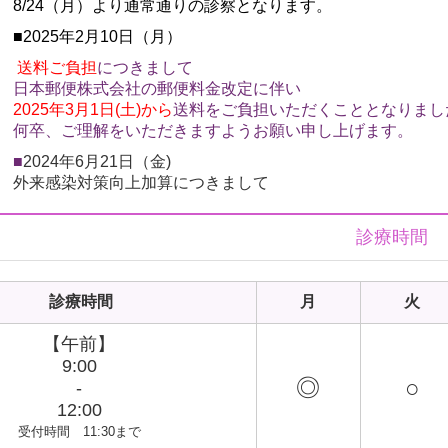
8/24（月）より通常通りの診察となります。
■2025年2月10日（月）
送料ご負担
につきまして
日本郵便株式会社の郵便料金改定に伴い
2025年3月1日(土)から
送料をご負担いただくこととなりまし
何卒、ご理解をいただきますようお願い申し上げます。
■
2024年6月21日（金)
外来感染対策向上加算につきまして
当院は組織的な感染防止対策につき厚生労働大臣が定める施
上記加算6点を月1回限り算定をさせていただきます。
診療時間
外来診療時の感染対策をより強化してまいりますので何卒ご
■
2024年5月16日（木)
診療時間
月
火
マイナンバーカード
つきまして
受診の際は、マイナンバーカードの持参をお願いいたします
【午前】
■
2024年4月1日（月)
9:00
発熱外来専用時間廃止
つきまして
◎
○
-
感染症状(発熱、咽頭痛、咳など）の症状の方も
12:00
通常診療時間に来院ください。
受付時間 11:30まで
来院時は一般診療とは別の場所で待機していただき