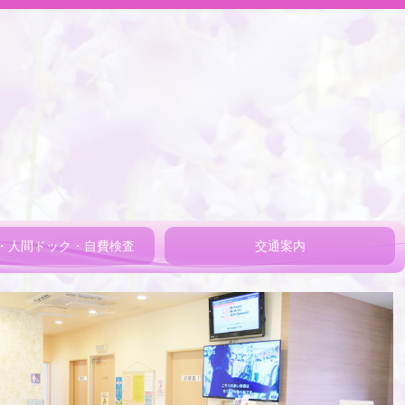
・人間ドック・自費検査
交通案内
ク