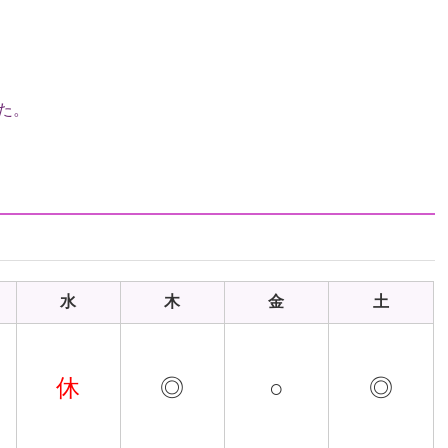
た。
設基準に適合しているとして認定されたため、
理解ご協力のほどよろしくお願い申し上げます。
水
木
金
土
。
休
◎
○
◎