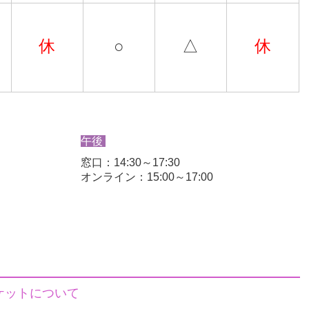
休
○
△
休
ット予約再開
しました
午後
窓口：14:30～17:30
いて
オンライン：15:00～17:00
。
)して、ご予約ください。
。
ケットについて