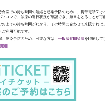
陰性証明書 2.000円(税込み)
ご希望の方は、診療時間内に電話でお問い合わせください。
待合室での待ち時間の短縮と感染予防のために、携帯電話又は
(院内検査開始により検査後13分で結果が判明します。)
パソコンで、診療の進行状況が確認でき、順番をとることが可
おおよその待ち時間がわかり、その時間に合わせて来院すれば
■
2019年09月18日
もご利用可能です。
ホームページをリニューアルしました。
縮、感染予防のため、可能な方は、
一般診察問診票
を印刷して
ちら