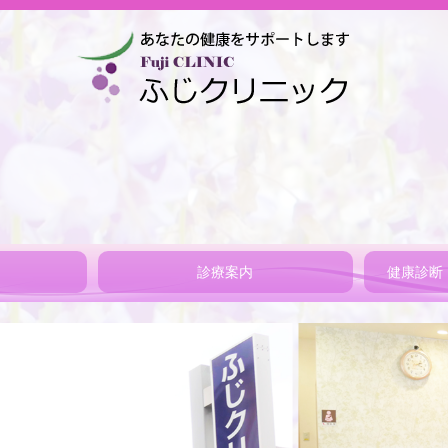
診療案内
健康診断
C型肝炎、B型肝炎
経鼻内視鏡とは
ピロリ菌検査、除菌治療
生活習慣病
予防接種
各種証明書・診断書
ED、AGA（自由診療）
健康診断
人間ドッ
自費検査