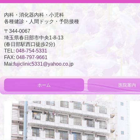
内科・消化器内科・小児科
各種健診・人間ドック・予防接種
〒344-0067
埼玉県春日部市中央1-8-13
(春日部駅西口徒歩2分)
TEL:
048-754-5331
FAX:
048-797-9661
Mai:
fujiclinic5331@yahoo.co.j
p
ホーム
医院案内
院長ごあいさつ
医院写真
検査機器