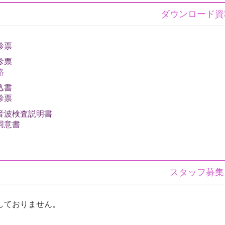
ダウンロード資
診票
診票
路
込書
診票
音波検査説明書
同意書
スタッフ募集
しておりません。